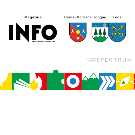
Magazine
Crans-Montana
Icogne
Lens