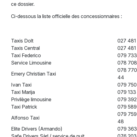
ce dossier.
Ci-dessous la liste officielle des concessionnaires :
Taxis Dolt
027 481
Taxis Central
027 481
Taxi Federico
079 733
Service Limousine
078 708
078 770
Emery Christian Taxi
44
Ivan Taxi
079 750
Taxi Marija
079 133
Privilège limousine
079 392
Taxi Patrick
079 589
079 759
Alfonso Taxi
48
Elite Drivers (Armando)
079 363
Safe Drivers Sàrl / service de nuit
076 203