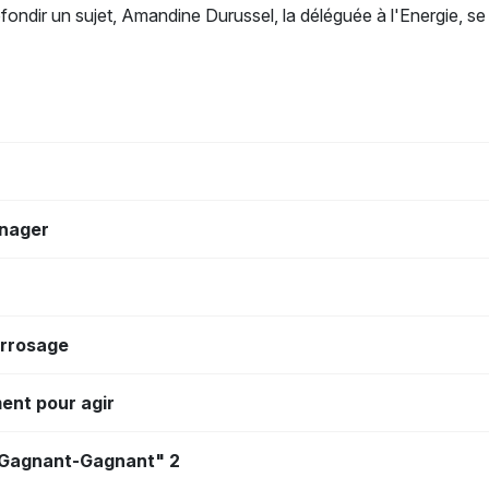
ndir un sujet, Amandine Durussel, la déléguée à l'Energie, se f
énager
arrosage
ment pour agir
 "Gagnant-Gagnant" 2