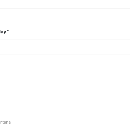
lay"
ntana