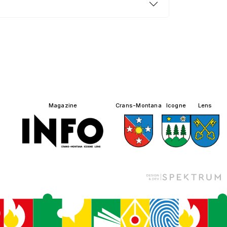
Magazine
Crans-Montana
Icogne
Lens