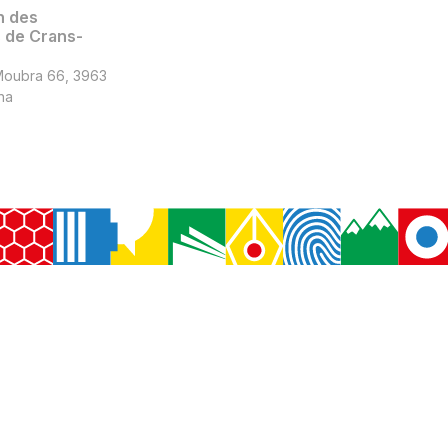
n des
de Crans-
Moubra 66, 3963
na