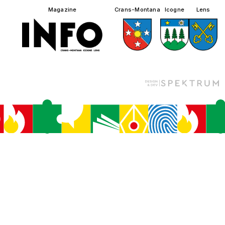
Magazine
Crans-Montana
Icogne
Lens