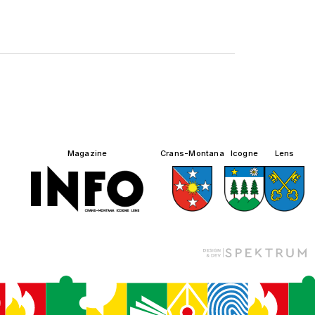
Magazine
Crans-Montana
Icogne
Lens