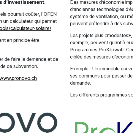
s d’investissement
.
Des mesures d’économie impo
d’anciennes technologies d’écla
ela pourrait coûter, l'OFEN
système de ventilation, ou mê
on un calculateur qui permet
peuvent prétendre à des sub
ols/calculateur-solaire/
Les projets plus «modestes»,
t en principe être
exemple, peuvent quant à eux
Programmes ProKilowatt. Ceu
ciblée des mesures d’économi
er de faire la demande et de
ande de subvention.
Exemple : Un immeuble qui vo
ses communs pour passer de l
www.pronovo.ch
demande.
Les différents programmes son