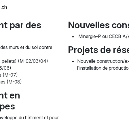
.ch
nt par des
Nouvelles con
Minergie-P ou CECB A/
Projets de ré
, des murs et du sol contre
s, pellets) (M-02/03/04)
Nouvelle construction/ex
05/06)
l'installation de product
e (M-07)
ques (M-08)
nt en
apes
nveloppe du bâtiment et pour