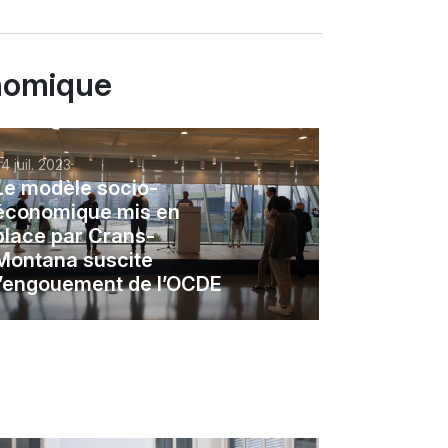
onomique
4 juil. 2023
Le modèle socio-
économique mis en
place par Crans-
Montana suscite
l’engouement de l’OCDE