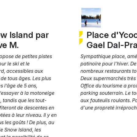
w Island par
Place d'Ycoo
ve M.
Gael Dal-Pr
ropose de petites pistes
Sympathique place, am
ur le ski et le
patinoire pour l'hiver. De
d, accessibles aux
nombreux restaurants tou
de tous âges. Les plus
Deux supermarchés très
s l’âge de 5 ans,
Office du tourisme a prox
’essayer à la motoneige
parking souterrain. Le t
, tandis que les tout-
aux fauteuils roulants. P
ofiteront de descentes en
d'une propreté irréproch
ées à leur niveau. Il y en
s les goûts ! De plus, au
 Snow Island, les