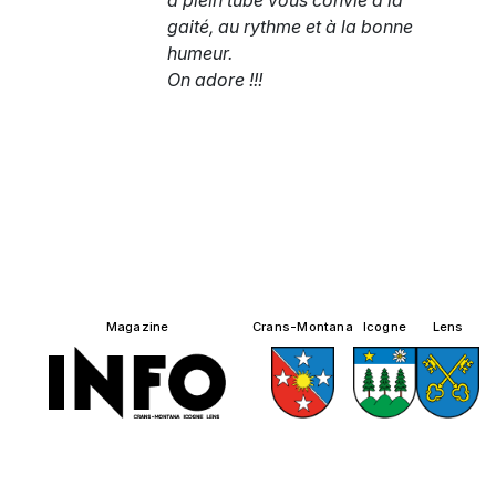
à plein tube vous convie à la
gaité, au rythme et à la bonne
humeur.
On adore !!!
Magazine
Crans-Montana
Icogne
Lens