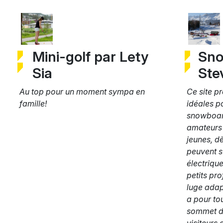
Mini-golf par Lety
Sno
Sia
Ste
Au top pour un moment sympa en
Ce site p
famille!
idéales po
snowboar
amateurs 
jeunes, dè
peuvent s
électrique
petits pr
luge adapt
a pour tou
sommet de