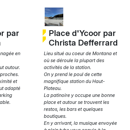
r par
Place d'Ycoor par
a
Christa Defferrard
énagée en
Lieu situé au coeur de Montana et
où se déroule la plupart des
t autour.
activités de la station.
 proches.
On y prend le poul de cette
imité et
magnifique station du Haut-
out adapté
Plateau.
arking
La patinoire y occupe une bonne
able.
place et autour se trouvent les
restos, les bars et quelques
boutiques.
En y arrivant, la musique envoyée